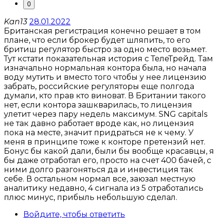
0
Kan13
28.01.2022
Британская регистрация конечно решает в том
плане, что если брокер будет шляпить, то его
бритиш регулятор быстро за одно место возьмет.
Тут кстати показательная история с ТелеТрейд. Там
изначально нормальная контора была, но начала
воду мутить и вместо того чтобы у нее лицензию
забрать, российские регуляторы еще полгода
думали, кто прав кто виноват. В Британии такого
нет, если контора зашкварилась, то лицензия
улетит через пару недель максимум. SNG capitals
не так давно работает вроде как, но лицензия
пока на месте, значит придраться не к чему. У
меня в принципе тоже к конторе претензий нет.
Бонус бы какой дали, были бы вообще красавцы, я
бы даже отработал его, просто на счет 400 бачей, с
ними долго разгоняться да и инвестиция так
себе. В остальном нормал все, заюзал местную
аналитику недавно, 4 сигнала из 5 отработались
плюс минус, прибыль небольшую сделал.
Войдите, чтобы ответить