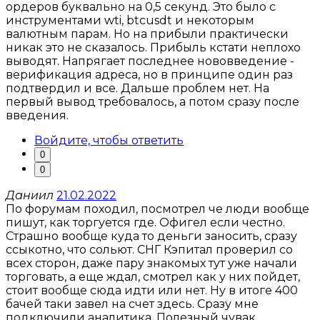
ордеров буквально на 0,5 секунд. Это было с
инструментами wti, btcusdt и некоторым
валютным парам. Но на прибыли практически
никак это не сказалось. Прибыль кстати неплохо
выводят. Напрягает последнее нововведение -
верификация адреса, но в принципе один раз
подтвердил и все. Дальше проблем нет. На
первый вывод требовалось, а потом сразу после
введения.
Войдите, чтобы ответить
0
0
Даниил
21.02.2022
По форумам походил, посмотрел че люди вообще
пишут, как торгуется где. Офигел если честно.
Страшно вообще куда то деньги заносить, сразу
ссыкотно, что сольют. СНГ Кэпитал проверил со
всех сторон, даже пару знакомых тут уже начали
торговать, а еще ждал, смотрел как у них пойдет,
стоит вообще сюда идти или нет. Ну в итоге 400
бачей таки завел на счет здесь. Сразу мне
подключили аналитика. Полезный чувак,