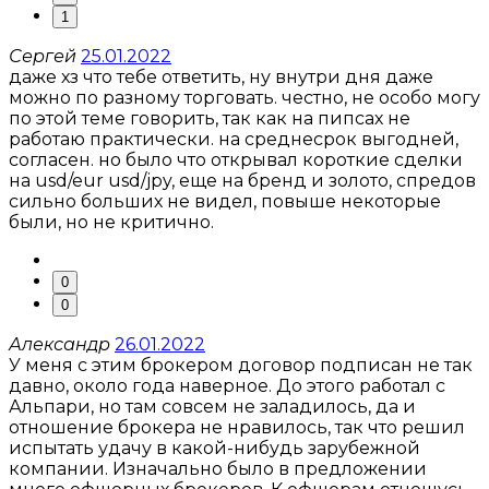
1
Сергей
25.01.2022
даже хз что тебе ответить, ну внутри дня даже
можно по разному торговать. честно, не особо могу
по этой теме говорить, так как на пипсах не
работаю практически. на среднесрок выгодней,
согласен. но было что открывал короткие сделки
на usd/eur usd/jpy, еще на бренд и золото, спредов
сильно больших не видел, повыше некоторые
были, но не критично.
0
0
Александр
26.01.2022
У меня с этим брокером договор подписан не так
давно, около года наверное. До этого работал с
Альпари, но там совсем не заладилось, да и
отношение брокера не нравилось, так что решил
испытать удачу в какой-нибудь зарубежной
компании. Изначально было в предложении