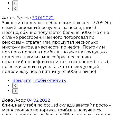
0
0
Антон Гурков
30.01.2022
Закончил неделю с небольшим плюсом –320$. Это
самый скромный результат за последние 3
месяца, обычно получается больше 400$. Но я не
сильно расстроен. Немного поторговал по
рисковым стратегиям, прошупал несколько
инструментов, в частности по нефти. Поэтому и
немного просела прибыль, но уже на грядущую
неделю аналитик мне собрал несколько
стратегий по нефти и крипте, в основном btcusd,
но есть и альты в пуле. Так что от следующей
недели жду чек в пятницу от 500$ и выше)
Войдите, чтобы ответить
0
1
Вова Гусар
04.02.2022
блин, как у тебя по btcusd складывается? просто у
меня сколько не торгую, прибыль получается
очень скромная, не больше 15% в неделю, именно