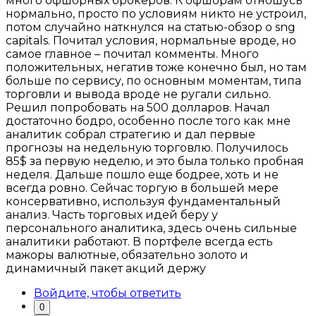
много офшорных брокеров. К офшорам отношусь
нормально, просто по условиям никто не устроил,
потом случайно наткнулся на статью-обзор о sng
capitals. Почитал условия, нормальные вроде, но
самое главное – почитал комменты. Много
положительных, негатив тоже конечно был, но там
больше по сервису, по основным моментам, типа
торговли и вывода вроде не ругали сильно.
Решил попробовать на 500 долларов. Начал
достаточно бодро, особенно после того как мне
аналитик собрал стратегию и дал первые
прогнозы на недельную торговлю. Получилось
85$ за первую неделю, и это была только пробная
неделя. Дальше пошло еще бодрее, хоть и не
всегда ровно. Сейчас торгую в большей мере
консервативно, используя фундаментальный
анализ. Часть торговых идей беру у
персонального аналитика, здесь очень сильные
аналитики работают. В портфеле всегда есть
мажоры валютные, обязательно золото и
динамичный пакет акций держу
Войдите, чтобы ответить
0