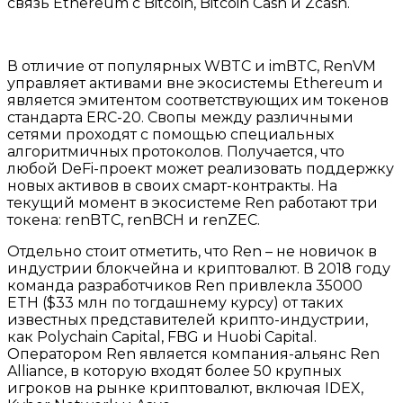
связь Ethereum с Bitcoin, Bitcoin Cash и Zcash.
В отличие от популярных WBTC и imBTC, RenVM
управляет активами вне экосистемы Ethereum и
является эмитентом соответствующих им токенов
стандарта ERC-20. Свопы между различными
сетями проходят с помощью специальных
алгоритмичных протоколов. Получается, что
любой DeFi-проект может реализовать поддержку
новых активов в своих смарт-контракты. На
текущий момент в экосистеме Ren работают три
токена: renBTC, renBCH и renZEC.
Отдельно стоит отметить, что Ren – не новичок в
индустрии блокчейна и криптовалют. В 2018 году
команда разработчиков Ren привлекла 35000
ETH ($33 млн по тогдашнему курсу) от таких
известных представителей крипто-индустрии,
как Polychain Capital, FBG и Huobi Capital.
Оператором Ren является компания-альянс Ren
Alliance, в которую входят более 50 крупных
игроков на рынке криптовалют, включая IDEX,