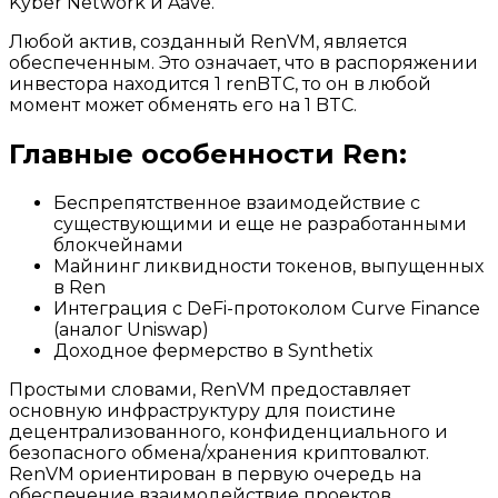
Kyber Network и Aave.
Любой актив, созданный RenVM, является
обеспеченным. Это означает, что в распоряжении
инвестора находится 1 renBTC, то он в любой
момент может обменять его на 1 BTC.
Главные особенности Ren:
Беспрепятственное взаимодействие с
существующими и еще не разработанными
блокчейнами
Майнинг ликвидности токенов, выпущенных
в Ren
Интеграция с DeFi-протоколом Curve Finance
(аналог Uniswap)
Доходное фермерство в Synthetix
Простыми словами, RenVM предоставляет
основную инфраструктуру для поистине
децентрализованного, конфиденциального и
безопасного обмена/хранения криптовалют.
RenVM ориентирован в первую очередь на
обеспечение взаимодействие проектов