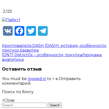
2,125
+1
VK
Facebook
Twitter
Telegram
Криптовалюта DASH (DASH): история, особенности,
прогноз развития
[DNT] District0x – особенности, покупка/продажа,
аналитика
Оставить отзыв
You must be
logged in
to > a Отправить
комментарий.
Поиск по блогу
×
Close
Search