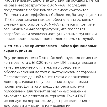
Работа и взаимодействие дистриктов осуществляется
на базе инфраструктуры d0xINFRA. Последняя
представляет собой комплекс смарт-контрактов
Ethereum и интерфейсных библиотек, базирующихся на
IPFS, предназначенных для обеспечения основных
функций дистриктов. d0xINFRA является открытой и
расширяемой инфраструктурой, что позволяет
разработчикам реализовывать уникальные функции и
возможности посредством подключаемых модулей.
District0x как криптовалюта – обзор финансовых
характеристик
Внутри экосистемы District0x действует одноименная
криптовалюта с ERC20-токеном DNT, выступающая в
качестве ключевого платежного средства, и
обеспечивающая доступ к инструментам платформы.
Посредством данной монеты можно организовать
децентрализованное управление запускаемыми
проектами. Для этого предусмотрена система
голосований для принятия различных решений
относительно развития дистриктов. Токен DNT
используется держателями для присоединения к
дистриктам и участия в их управлении.