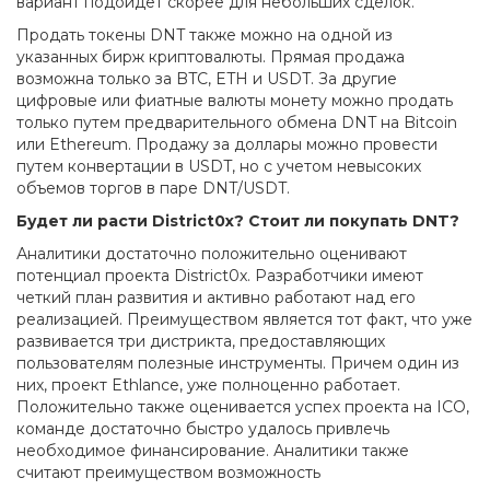
вариант подойдет скорее для небольших сделок.
Продать токены DNT также можно на одной из
указанных бирж криптовалюты. Прямая продажа
возможна только за BTC, ETH и USDT. За другие
цифровые или фиатные валюты монету можно продать
только путем предварительного обмена DNT на Bitcoin
или Ethereum. Продажу за доллары можно провести
путем конвертации в USDT, но с учетом невысоких
объемов торгов в паре DNT/USDT.
Будет ли расти District0x? Стоит ли покупать DNT?
Аналитики достаточно положительно оценивают
потенциал проекта District0x. Разработчики имеют
четкий план развития и активно работают над его
реализацией. Преимуществом является тот факт, что уже
развивается три дистрикта, предоставляющих
пользователям полезные инструменты. Причем один из
них, проект Ethlance, уже полноценно работает.
Положительно также оценивается успех проекта на ICO,
команде достаточно быстро удалось привлечь
необходимое финансирование. Аналитики также
считают преимуществом возможность