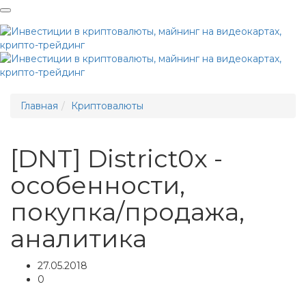
Me
Главная
Криптовалюты
[DNT] District0x -
особенности,
покупка/продажа,
аналитика
27.05.2018
0