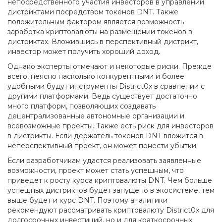
непосредственного участия инвесторов в управлении
дистриктами посредством токенов DNT. Также
положительным фактором является возможность
заработка криптовалюты на размещении токенов в
дистриктах. Вложившись в перспективный дистрикт,
инвестор может получить хороший доход.
Однако эксперты отмечают и некоторые риски. Прежде
всего, неясно насколько конкурентными и более
удобными будут инструменты District0x в сравнении с
другими платформами. Ведь существует достаточно
много платформ, позволяющих создавать
децентрализованные автономные организации и
всевозможные проекты. Также есть риск для инвесторов
в дистрикты. Если держатель токенов DNT вложится в
неперспективный проект, он может понести убытки.
Если разработчикам удастся реализовать заявленные
возможности, проект может стать успешным, что
приведет к росту курса криптовалюты DNT. Чем больше
успешных дистриктов будет запущено в экосистеме, тем
выше будет и курс DNT. Поэтому аналитики
рекомендуют рассматривать криптовалюту District0x для
долгосрочных инвестиций, но и для краткосрочных