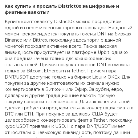
Как купить и продать District0x за цифровые и
фиатные валюты?
Купить криптовалюту District0x можно посредством
одной из перечисленных торговых площадок. На данный
момент рекомендуется покупать токены DNT на биржах
Binance или Bittrex, поскольку здесь торги с данной
монетой проходят активнее всего. Также высокая
ликвидность присутствует на платформе Upbit, однако
она предназначена только для южнокорейских
пользователей. Прямая покупка токенов DNT возможна
только за Bitcoin, Ethereum и Tether. Причем пара
DNT/USDT доступна только на биржах Liqui и OKEx. Для
покупки за другие криптовалюты их сначала нужно
конвертировать в Биткоин или Эфир. За рубли, евро,
доллары и другие традиционные валюты прямую
покупку совершить невозможно. Для заключения такой
сделки требуется предварительная конвертация фиата в
BTC или ETH. При покупке за доллары США будет
целесообразно конвертировать фиат в Tether, поскольку
курс USDT привязан к USD. Но пара DNT/USDT имеет
относительно невысокую ликвидность, поэтому данный