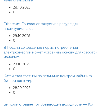
йене стейблкоин
28.10.2025
0
Ethereum Foundation запустила ресурс для
институционалов
29.10.2025
0
В России сокращение нормы потребления
электроэнергии может устранить основу для «серого»
майнинга
29.10.2025
0
Китай стал третьим по величине центром майнинга
биткоинов в мире
28.10.2025
0
Биткоин страдает от убывающей доходности — 10x