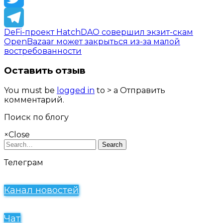
Twitter
DeFi-проект HatchDAO совершил экзит-скам
Telegram
OpenBazaar может закрыться из-за малой
востребованности
Оставить отзыв
You must be
logged in
to > a Отправить
комментарий.
Поиск по блогу
×
Close
Search
Телеграм
Канал новостей
Чат