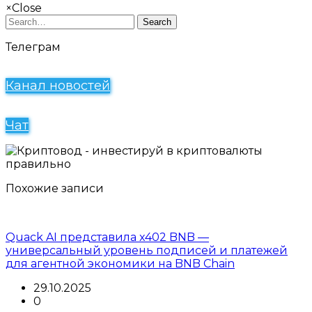
×
Close
Search
Телеграм
Канал новостей
Чат
Похожие записи
Quack AI представила x402 BNB —
универсальный уровень подписей и платежей
для агентной экономики на BNB Chain
29.10.2025
0