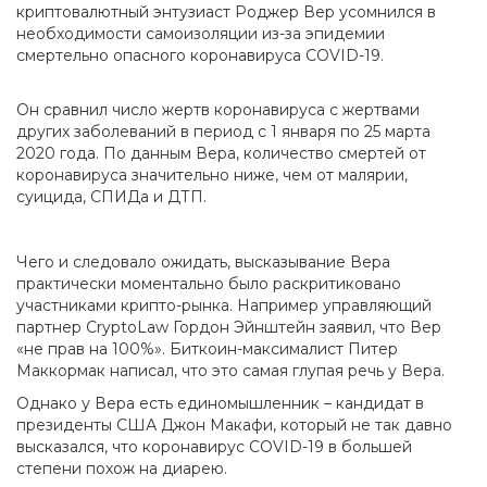
криптовалютный энтузиаст Роджер Вер усомнился в
необходимости самоизоляции из-за эпидемии
смертельно опасного коронавируса COVID-19.
Он сравнил число жертв коронавируса с жертвами
других заболеваний в период с 1 января по 25 марта
2020 года. По данным Вера, количество смертей от
коронавируса значительно ниже, чем от малярии,
суицида, СПИДа и ДТП.
Чего и следовало ожидать, высказывание Вера
практически моментально было раскритиковано
участниками крипто-рынка. Например управляющий
партнер CryptoLaw Гордон Эйнштейн заявил, что Вер
«не прав на 100%». Биткоин-максималист Питер
Маккормак написал, что это самая глупая речь у Вера.
Однако у Вера есть единомышленник – кандидат в
президенты США Джон Макафи, который не так давно
высказался, что коронавирус COVID-19 в большей
степени похож на диарею.