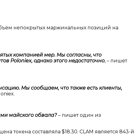
й объём непокрытых маржинальных позиций на
нятых компанией мер. Мы согласны, что
в Poloniex, однако этого недостаточно
, – пишет
нсацию. Мы сообщаем, что также есть клиенты,
oniex.
вами майского обвала?
– пишет один из
цена токена составляла $18.30. CLAM является 843-й