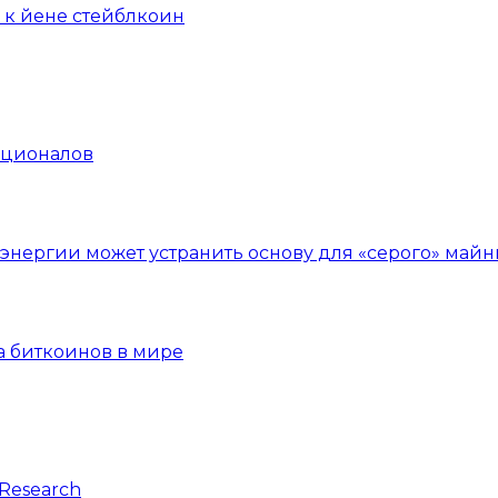
 к йене стейблкоин
уционалов
нергии может устранить основу для «серого» майн
а биткоинов в мире
Research