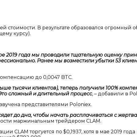
воей стоимости. В результате образовался огромны
щему курсу).
ябре 2019 года мы проводили тщательную оценку при
сионально. Ранее мы возместили убытки 53 клиенто
компенсацию до 0,0047 BTC.
выше тысячи клиентов), теперь получили 100% компе
Это сложный и длительный процесс
, – добавили в Pol
звучена представителями Poloniex.
сядет до дна, чтобы начать расплачиваться с жерт
имости маржинальным трейдером CLAM.
ии CLAM торгуется по $0,1937, хотя в мае 2019 года 