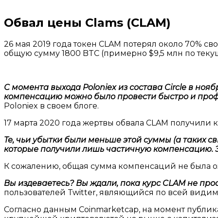
Обвал цены Clams (CLAM)
26 мая 2019 года токен CLAM потерял около 70% с
общую сумму 1800 BTC (примерно $9,5 млн по теку
С момента выхода Poloniex из состава Circle в но
компенсацию можно было провести быстро и профес
Poloniex в своем блоге.
17 марта 2020 года жертвы обвала CLAM получили 
Те, чьи убытки были меньше этой суммы (а таких с
которые получили лишь частичную компенсацию. 
К сожалению, общая сумма компенсаций не была о
Вы издеваетесь? Вы ждали, пока курс CLAM не про
пользователей Twitter, являющийся по всей вид
Согласно данным Coinmarketcap, на момент публикац