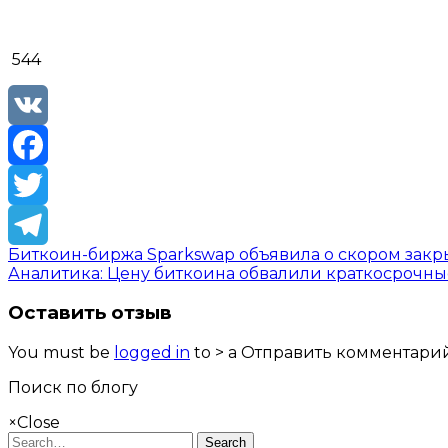
544
VK
Facebook
Twitter
Биткоин-биржа Sparkswap объявила о скором зак
Telegram
Аналитика: Цену биткоина обвалили краткосрочн
Оставить отзыв
You must be
logged in
to > a Отправить комментарий
Поиск по блогу
×
Close
Search