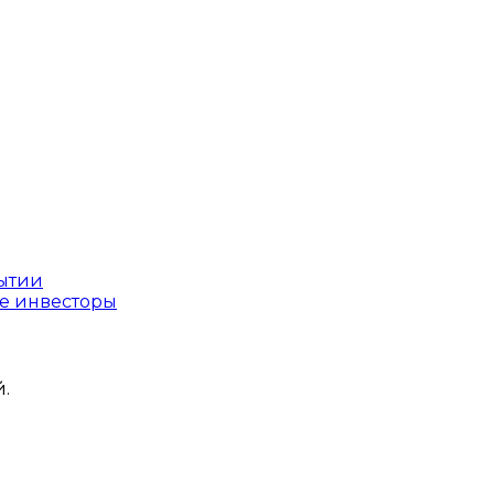
рытии
ые инвесторы
.