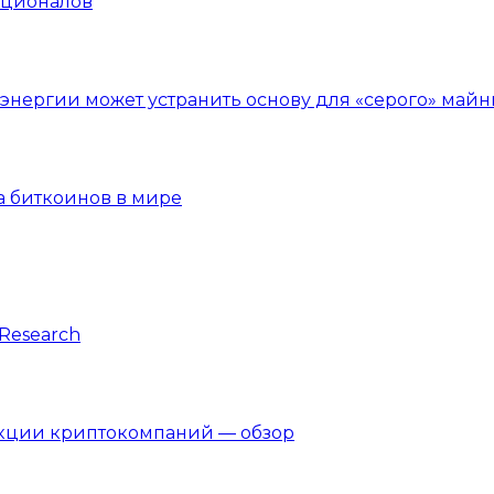
уционалов
нергии может устранить основу для «серого» майн
а биткоинов в мире
Research
акции криптокомпаний — обзор