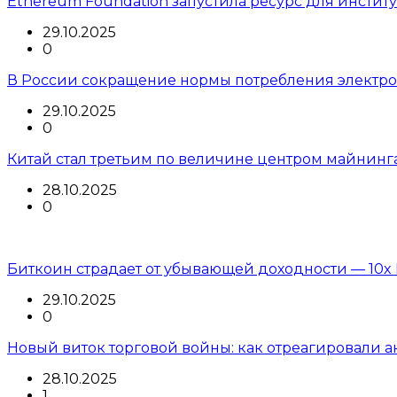
Ethereum Foundation запустила ресурс для инстит
29.10.2025
0
В России сокращение нормы потребления электроэ
29.10.2025
0
Китай стал третьим по величине центром майнинг
28.10.2025
0
Биткоин страдает от убывающей доходности — 10x 
29.10.2025
0
Новый виток торговой войны: как отреагировали 
28.10.2025
1