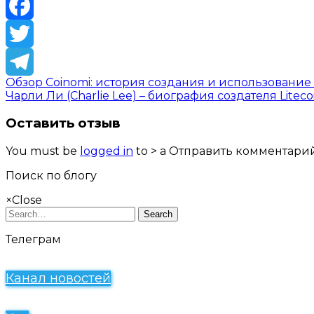
VK
Facebook
Twitter
Обзор Coinomi: история создания и использовани
Telegram
Чарли Ли (Charlie Lee) – биография создателя Liteco
Оставить отзыв
You must be
logged in
to > a Отправить комментарий
Поиск по блогу
×
Close
Search
Телеграм
Канал новостей