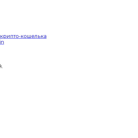
е крипто-кошелька
in
.