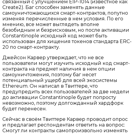
связанный с улучшением EIP-1014 (известное как
Create2). Баг способен заменять данные
самоуничтожающихся смарт-контрактов, попутно
изменяя перечисленные в нем условия. По его
мнению, все может выглядеть вполне
безобидным и безрисковым, но после активации
Constantinople исходный код может быть
использован для хищения токенов стандарта ERC-
20 по смарт-контракту.
Джейсон Карвер утверждает, что не все
пользователи могут изучить исходный код смарт-
контракта на предмет наличия в нем опции
самоуничтожения, поэтому баг несет
потенциальный ущерб для всей экосистемы
Ethereum. Он написал в Твиттере, что
предупредить всех пользователей за две недели
до активации Constantinople будет попросту
невозможно, поэтому долгожданный хардфорк
будет перенесен.
Сейчас в своём Твиттере Карвер проводит опрос
и предлагает респондентам ответить на вопрос:
Смогут ли контракты самопроизвольно изменять