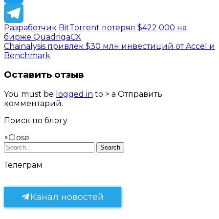
Twitter
Разработчик BitTorrent потерял $422 000 на
Telegram
бирже QuadrigaCX
Chainalysis привлек $30 млн инвестиций от Accel и
Benchmark
Оставить отзыв
You must be
logged in
to > a Отправить
комментарий.
Поиск по блогу
×
Close
Search
Телеграм
Канал новостей