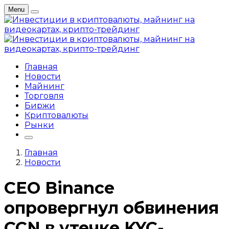
Menu
Главная
Новости
Майнинг
Торговля
Биржи
Криптовалюты
Рынки
Главная
Новости
CEO Binance
опровергнул обвинения
CCN в утечке KYC-