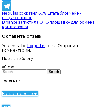
Twitter
Nebulas сократил 60% штата блокчейн-
Telegram
разработчиков
Binance запустила OTC-площадку для обмена
криптовалют
Оставить отзыв
You must be
logged in
to > a Отправить
комментарий.
Поиск по блогу
×
Close
Search
Телеграм
Канал новостей