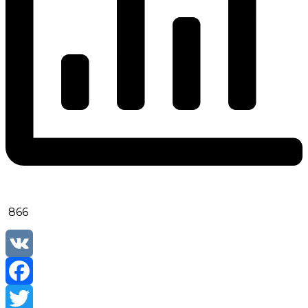
866
VK
Facebook