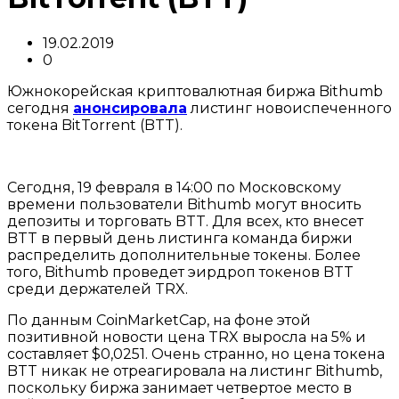
19.02.2019
0
Южнокорейская криптовалютная биржа Bithumb
сегодня
анонсировала
листинг новоиспеченного
токена BitTorrent (BTT).
Сегодня, 19 февраля в 14:00 по Московскому
времени пользователи Bithumb могут вносить
депозиты и торговать BTT. Для всех, кто внесет
BTT в первый день листинга команда биржи
распределить дополнительные токены. Более
того, Bithumb проведет эирдроп токенов BTT
среди держателей TRX.
По данным CoinMarketCap, на фоне этой
позитивной новости цена TRX выросла на 5% и
составляет $0,0251. Очень странно, но цена токена
BTT никак не отреагировала на листинг Bithumb,
поскольку биржа занимает четвертое место в