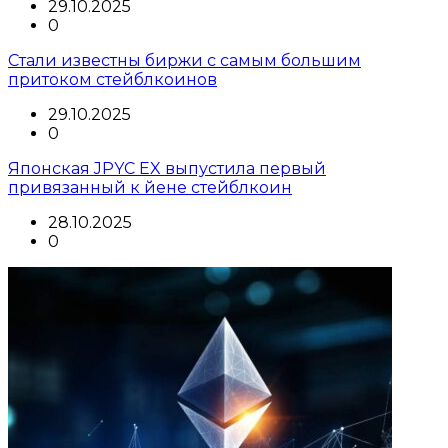
29.10.2025
0
Стали известны биржи с самым большим
притоком стейблкоинов
29.10.2025
0
Японская JPYC EX выпустила первый
привязанный к йене стейблкоин
28.10.2025
0