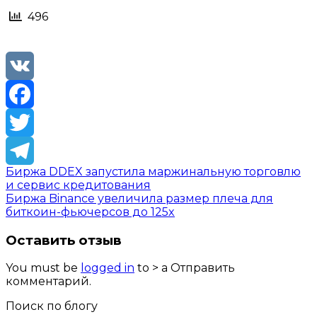
496
VK
Facebook
Twitter
Биржа DDEX запустила маржинальную торговлю
Telegram
и сервис кредитования
Биржа Binance увеличила размер плеча для
биткоин-фьючерсов до 125x
Оставить отзыв
You must be
logged in
to > a Отправить
комментарий.
Поиск по блогу