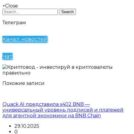
×
Close
Search
Телеграм
Канал новостей
Чат
Похожие записи
Quack AI представила x402 BNB —
универсальный уровень подписей и платежей
для агентной экономики на BNB Chain
29.10.2025
0