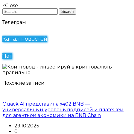
×
Close
Search
Телеграм
Канал новостей
Чат
Похожие записи
Quack AI представила x402 BNB —
универсальный уровень подписей и платежей
для агентной экономики на BNB Chain
29.10.2025
0