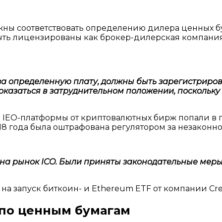
ы соответствовать определению дилера ценных бу
ыть лицензированы как брокер-дилерская компания
а определенную плату, должны быть зарегистриров
 оказаться в затруднительном положении, посколь
IEO-платформы от криптовалютных бирж попали в п
018 года была оштрафована регулятором за незаконн
 на рынок ICO. Были приняты законодательные мер
а запуск биткоин- и Ethereum ETF от компании Cresc
 по ценным бумагам