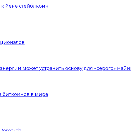
 к йене стейблкоин
уционалов
нергии может устранить основу для «серого» майн
а биткоинов в мире
Research