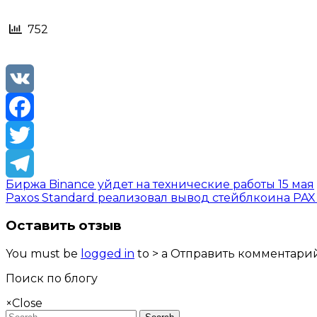
752
VK
Facebook
Twitter
Биржа Binance уйдет на технические работы 15 мая
Telegram
Paxos Standard реализовал вывод стейблкоина PA
Оставить отзыв
You must be
logged in
to > a Отправить комментарий
Поиск по блогу
×
Close