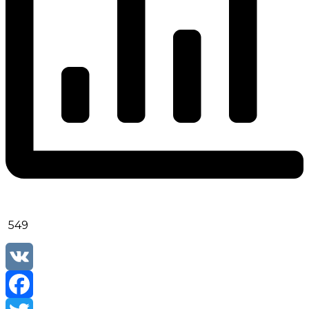
549
VK