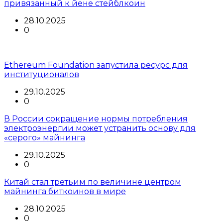
привязанный к йене стейблкоин
28.10.2025
0
Ethereum Foundation запустила ресурс для
институционалов
29.10.2025
0
В России сокращение нормы потребления
электроэнергии может устранить основу для
«серого» майнинга
29.10.2025
0
Китай стал третьим по величине центром
майнинга биткоинов в мире
28.10.2025
0