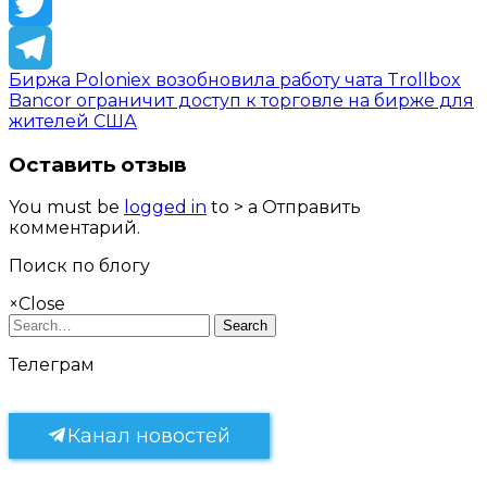
Facebook
Twitter
Биржа Poloniex возобновила работу чата Trollbox
Telegram
Bancor ограничит доступ к торговле на бирже для
жителей США
Оставить отзыв
You must be
logged in
to > a Отправить
комментарий.
Поиск по блогу
×
Close
Search
Телеграм
Канал новостей