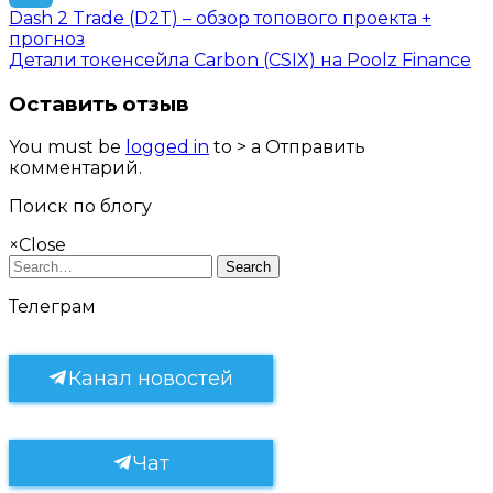
Dash 2 Trade (D2T) – обзор топового проекта +
Telegram
прогноз
Детали токенсейла Carbon (CSIX) на Poolz Finance
Оставить отзыв
You must be
logged in
to > a Отправить
комментарий.
Поиск по блогу
×
Close
Search
Телеграм
Канал новостей
Чат