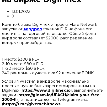
13.01.2023
0
Крипто-биржа DigiFinex и проект Flare Network
запускают
аирдроп
токенов FLR на фоне его
листинга на торговой площадке. Общий фонд
аирдропа составляет $2000, распределение
которых произойдет так:
1 место: $300 в FLR
2-10 место: $80 в FLR
11-20 место: $50 в FLR.
240 рандомных участника $2 в токенах BONK
Условия участия в аирдропе максимально
простые: нужно быть зарегистрированным на
DigiFinex (
https://www.digifinex.io
), выполнить эти
задачи (
https://gleam.io/UFACH/claim-your-free-
2000-flr
) и подписаться на Twlegram-канал
(
https://t.me/givemebitnews
).