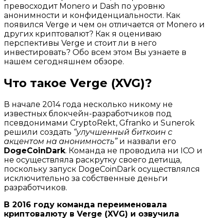
превосходит Monero и Dash по уровню
анонимности и конфиденциальности. Как
появился Verge и чем он отличается от Monero и
других криптовалют? Как я оцениваю
перспективы Verge и стоит ли в него
инвестировать? Обо всем этом Вы узнаете в
нашем сегодняшнем обзоре.
Что такое Verge (XVG)?
В начале 2014 года несколько никому не
известных блокчейн-разработчиков под
псевдонимами CryptoRekt, Gfranko и Sunerok
решили создать
“улучшенный биткоин с
акцентом на анонимность”
и назвали его
DogeCoinDark
. Команда не проводила ни ICO и
не осуществляла раскрутку своего детища,
поскольку запуск DogeCoinDark осуществлялся
исключительно за собственные деньги
разработчиков.
В 2016 году команда переименовала
криптовалюту в Verge (XVG) и озвучила