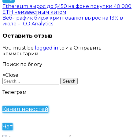
Ethereum вырос до $450 на фоне покупки 40 000
Telegram
ETH неизвестным китом
Веб-трафик бирж криптовалют вырос на 13% в
июле – ICO Analytics
Оставить отзыв
You must be
logged in
to > a Отправить
комментарий.
Поиск по блогу
×
Close
Search
Телеграм
Канал новостей
Чат