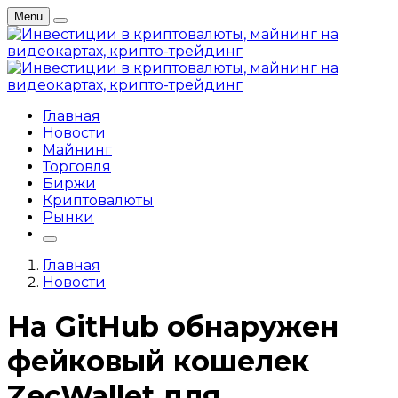
Menu
Главная
Новости
Майнинг
Торговля
Биржи
Криптовалюты
Рынки
Главная
Новости
На GitHub обнаружен
фейковый кошелек
ZecWallet для