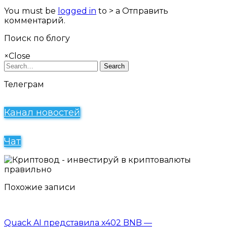
You must be
logged in
to > a Отправить
комментарий.
Поиск по блогу
×
Close
Search
Телеграм
Канал новостей
Чат
Похожие записи
Quack AI представила x402 BNB —