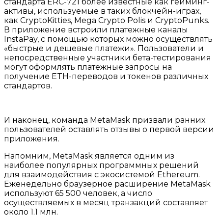
стандарта ERC-721 более известные как гейминг-
активы, используемые в таких блокчейн-играх,
как CryptoKitties, Mega Crypto Polis и CryptoPunks.
В приложение встроили платежные каналы
InstaPay, с помощью которых можно осуществлять
«быстрые и дешевые платежи». Пользователи и
непосредственные участники бета-тестирования
могут оформлять платежные запросы на
получение ETH-переводов и токенов различных
стандартов.
И наконец, команда MetaMask призвали ранних
пользователей оставлять отзывы о первой версии
приложения.
Напомним, MetaMask является одним из
наиболее популярных программных решений
для взаимодействия с экосистемой Ethereum.
Еженедельно браузерное расширение MetaMask
используют 65 500 человек, а число
осуществляемых в месяц транзакций составляет
около 1.1 млн.