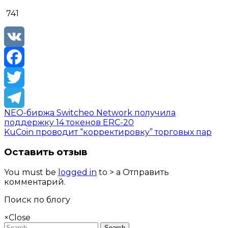
741
VK
Facebook
Twitter
NEO-биржа Switcheo Network получила
Telegram
поддержку 14 токенов ERC-20
KuCoin проводит “корректировку” торговых пар
Оставить отзыв
You must be
logged in
to > a Отправить
комментарий.
Поиск по блогу
×
Close
Search