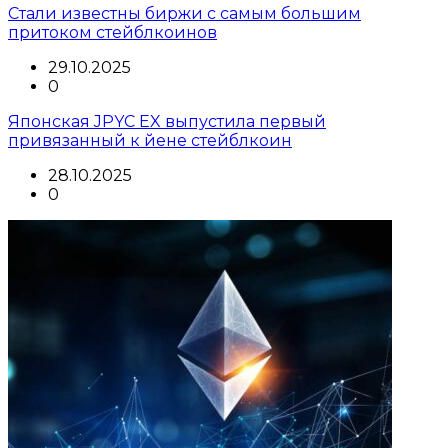
Стали известны биржи с самым большим
притоком стейблкоинов
29.10.2025
0
Японская JPYC EX выпустила первый
привязанный к йене стейблкоин
28.10.2025
0