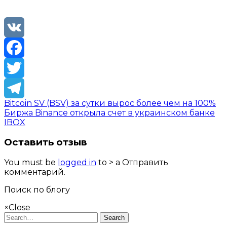
VK
Facebook
Twitter
Bitcoin SV (BSV) за сутки вырос более чем на 100%
Telegram
Биржа Binance открыла счет в украинском банке
IBOX
Оставить отзыв
You must be
logged in
to > a Отправить
комментарий.
Поиск по блогу
×
Close
Search