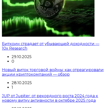
Биткоин страдает от убывающей доходности —
10x Research
29.10.2025
0
Новый виток торговой войны: как отреагировали
акции криптокомпаний — обзор
28.10.2025
1
JUP от Jupiter: от рекордного роста 2024 года к
новому витку активности в октябре 2025 года