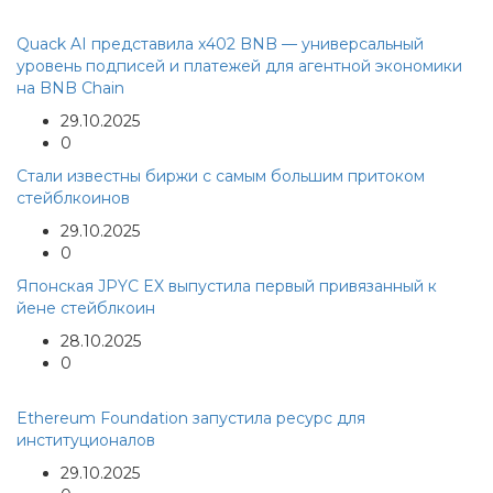
Quack AI представила x402 BNB — универсальный
уровень подписей и платежей для агентной экономики
на BNB Chain
29.10.2025
0
Стали известны биржи с самым большим притоком
стейблкоинов
29.10.2025
0
Японская JPYC EX выпустила первый привязанный к
йене стейблкоин
28.10.2025
0
Ethereum Foundation запустила ресурс для
институционалов
29.10.2025