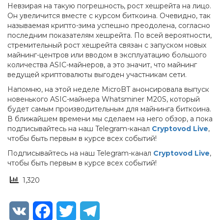
Невзирая на такую погрешность, рост хешрейта на лицо.
Он увеличится вместе с курсом биткоина. Очевидно, так
называемая крипто-зима успешно преодолена, согласно
последним показателям хешрейта. По всей вероятности,
стремительный рост хешрейта связан с запуском новых
майнинг-центров или вводом в эксплуатацию большого
количества ASIC-майнеров, а это значит, что майнинг
ведущей криптовалюты выгоден участникам сети.
Напомню, на этой неделе MicroBT анонсировала выпуск
новенького ASIC-майнера Whatsminer M20S, который
будет самым производительным для майнинга биткоина.
В ближайшем времени мы сделаем на него обзор, а пока
подписывайтесь на наш Telegram-канал
Cryptovod Live
,
чтобы быть первым в курсе всех событий!
Подписывайтесь на наш Telegram-канал
Cryptovod Live
,
чтобы быть первым в курсе всех событий!
1,320
VK
Facebook
Twitter
Telegram