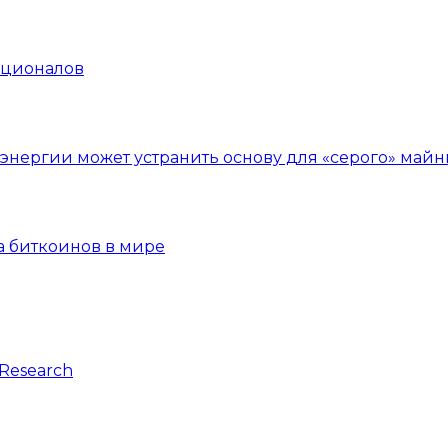
уционалов
нергии может устранить основу для «серого» майн
а биткоинов в мире
Research