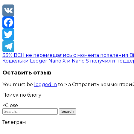
VK
Facebook
Twitter
33% BCH не перемещались с момента появления Bit
Telegram
Кошельки Ledger Nano X и Nano S получили подде
Оставить отзыв
You must be
logged in
to > a Отправить комментарий
Поиск по блогу
×
Close
Search
Телеграм