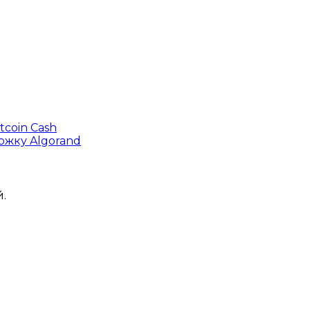
coin Cash
ржку Algorand
.