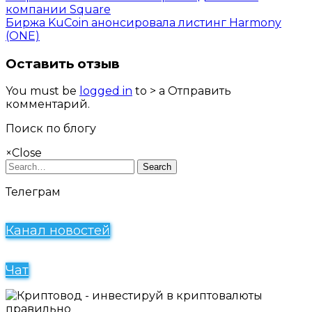
Telegram
компании Square
Биржа KuCoin анонсировала листинг Harmony
(ONE)
Оставить отзыв
You must be
logged in
to > a Отправить
комментарий.
Поиск по блогу
×
Close
Search
Телеграм
Канал новостей
Чат