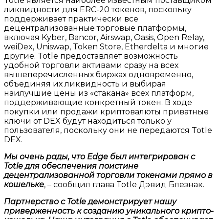
Totle является наиболее известным поставщиком
ликвидности для ERC-20 токенов, поскольку
поддерживает практически все
децентрализованные торговые платформы,
включая Kyber, Bancor, Airswap, Oasis, Open Relay,
weiDex, Uniswap, Token Store, Etherdelta и многие
другие. Totle предоставляет возможность
удобной торговли активами сразу на всех
вышеперечисленных биржах одновременно,
объединяя их ликвидность и выбирая
наилучшие цены из «стакана» всех платформ,
поддерживающие конкретный токен. В ходе
покупки или продажи криптовалюты приватные
ключи от DEX будут находиться только у
пользователя, поскольку они не передаются Totle
DEX.
Мы очень рады, что Edge был интегрирован с
Totle для обеспечения поистине
децентрализованной торговли токенами прямо в
кошельке
, – сообщил глава Totle Дэвид Блезнак.
Партнерство с Totle демонстрирует нашу
приверженность к созданию уникального крипто-