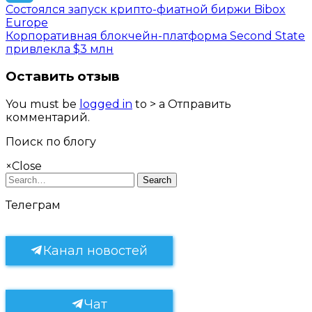
Состоялся запуск крипто-фиатной биржи Bibox
Telegram
Europe
Корпоративная блокчейн-платформа Second State
привлекла $3 млн
Оставить отзыв
You must be
logged in
to > a Отправить
комментарий.
Поиск по блогу
×
Close
Search
Телеграм
Канал новостей
Чат