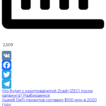
2,509
VK
Facebook
Twitter
Что будет с криптовалютой Zcash (ZEC) после
Telegram
халвинга? Разбираемся
Ущерб DeFi-проектов составил $100 млн в 2020
году