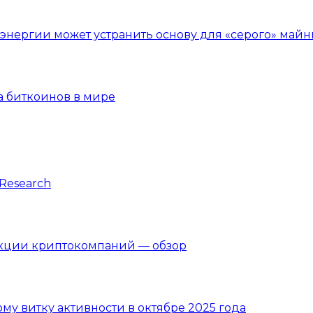
нергии может устранить основу для «серого» майн
а биткоинов в мире
Research
акции криптокомпаний — обзор
вому витку активности в октябре 2025 года