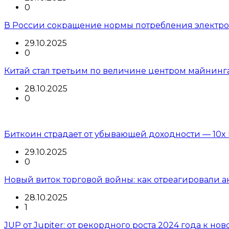
0
В России сокращение нормы потребления электроэ
29.10.2025
0
Китай стал третьим по величине центром майнинг
28.10.2025
0
Биткоин страдает от убывающей доходности — 10x 
29.10.2025
0
Новый виток торговой войны: как отреагировали 
28.10.2025
1
JUP от Jupiter: от рекордного роста 2024 года к но