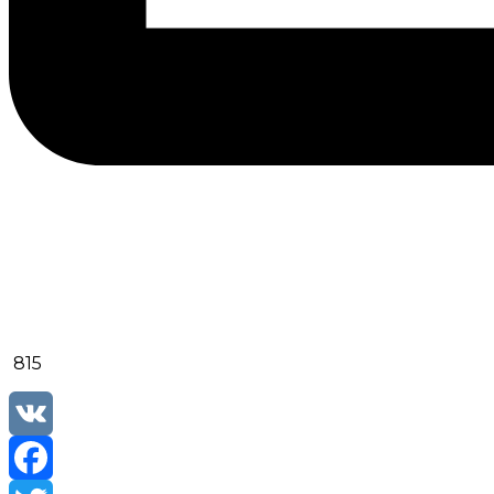
815
VK