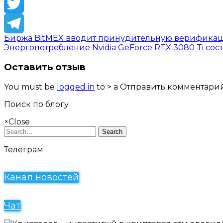
Facebook
Twitter
Биржа BitMEX вводит принудительную верифика
Telegram
Энергопотребление Nvidia GeForce RTX 3080 Ti сост
Оставить отзыв
You must be
logged in
to > a Отправить комментарий
Поиск по блогу
×
Close
Search
Телеграм
Канал новостей
Чат