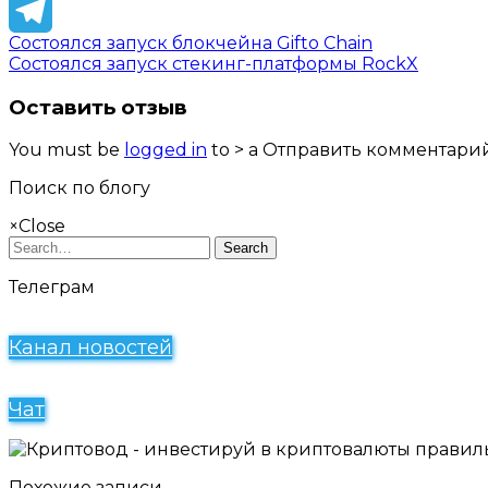
Twitter
Состоялся запуск блокчейна Gifto Chain
Telegram
Состоялся запуск стекинг-платформы RockX
Оставить отзыв
You must be
logged in
to > a Отправить комментарий
Поиск по блогу
×
Close
Search
Телеграм
Канал новостей
Чат
Похожие записи