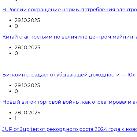
В России сокращение нормы потребления электроэ
29.10.2025
0
Китай стал третьим по величине центром майнинг
28.10.2025
0
Биткоин страдает от убывающей доходности — 10x 
29.10.2025
0
Новый виток торговой войны: как отреагировали 
28.10.2025
1
JUP от Jupiter: от рекордного роста 2024 года к но