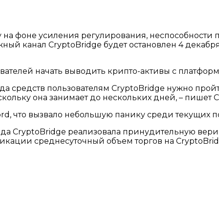
оту на фоне усиления регулирования, неспособност
ный канал CryptoBridge будет остановлен 4 декабр
ователей начать выводить крипто-активы с платформ
да средств пользователям CryptoBridge нужно про
ольку она занимает до нескольких дней, – пишет Cr
scord, что вызвало небольшую панику среди текущих 
нда CryptoBridge реализовала принудительную вери
икации среднесуточный объем торгов на CryptoBridg