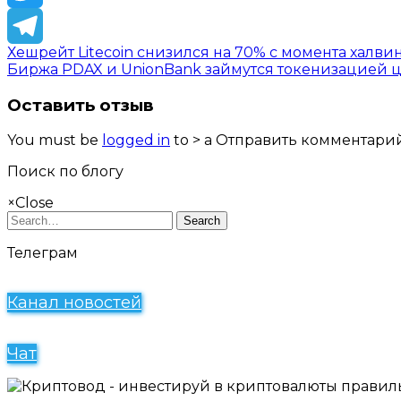
Twitter
Хешрейт Litecoin снизился на 70% с момента халви
Telegram
Биржа PDAX и UnionBank займутся токенизацией 
Оставить отзыв
You must be
logged in
to > a Отправить комментарий
Поиск по блогу
×
Close
Search
Телеграм
Канал новостей
Чат