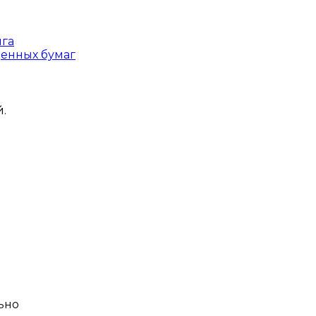
нга
ценных бумаг
.