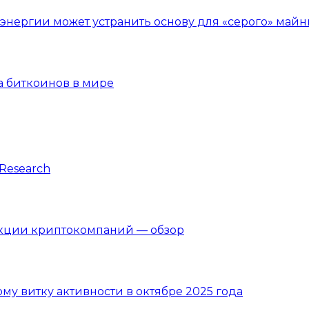
нергии может устранить основу для «серого» майн
а биткоинов в мире
Research
акции криптокомпаний — обзор
вому витку активности в октябре 2025 года