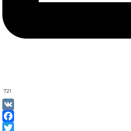
721
VK
Facebook