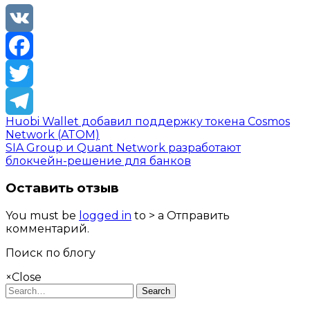
VK
Facebook
Twitter
Huobi Wallet добавил поддержку токена Cosmos
Telegram
Network (ATOM)
SIA Group и Quant Network разработают
блокчейн-решение для банков
Оставить отзыв
You must be
logged in
to > a Отправить
комментарий.
Поиск по блогу
×
Close
Search