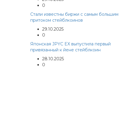
0
Стали известны биржи с самым большим
притоком стейблкоинов
29.10.2025
0
Японская JPYC EX выпустила первый
привязанный к йене стейблкоин
28.10.2025
0