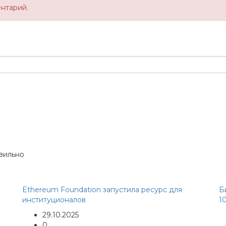
ентарий.
Ethereum Foundation запустила ресурс для
Б
институционалов
1
29.10.2025
0