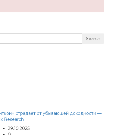
Search
иткоин страдает от убывающей доходности —
0x Research
29.10.2025
0