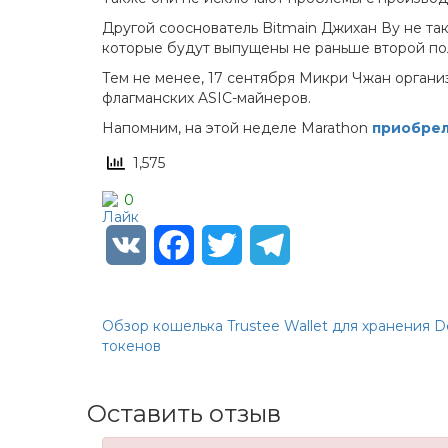
Другой сооснователь Bitmain Джихан Ву не так
которые будут выпущены не раньше второй пол
Тем не менее, 17 сентября Микри Чжан органи
флагманских ASIC-майнеров.
Напомним, на этой неделе Marathon
приобрел
1,575
0
VK
Facebook
Twitter
Telegram
Обзор кошелька Trustee Wallet для хранения D
токенов
Оставить отзыв