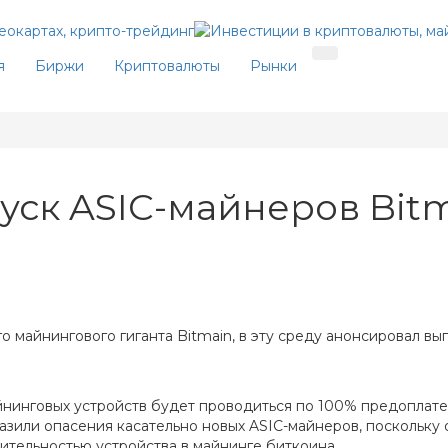
я
Биржи
Криптовалюты
Рынки
ск ASIC-майнеров Bitm
 майнингового гиганта Bitmain, в эту среду анонсировал вы
нинговых устройств будет проводиться по 100% предоплате в
зили опасения касательно новых ASIC-майнеров, поскольку 
ительностью устройства в майнинге биткоина.