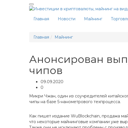
Главная
Новости
Майнинг
Торговл
Главная
Майнинг
Анонсирован выпу
чипов
09.09.2020
0
Микри Чжан, один из соучредителей китайского
чипы на базе 5-нанометрового техпроцесса.
Как пишет издание WuBlockchain, продажа май
что некоторые майнинговые компании уже выра
Также они не исключают проблемы с производ