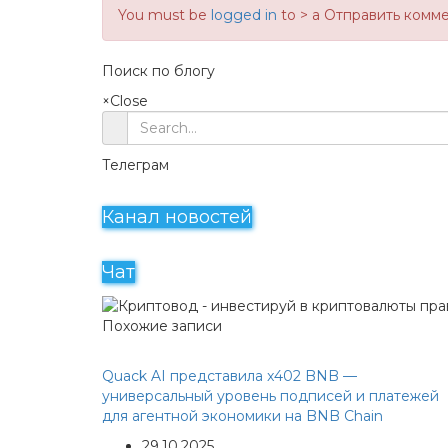
You must be
logged in
to > a Отправить комм
Поиск по блогу
×
Close
Телеграм
Канал новостей
Чат
Похожие записи
Quack AI представила x402 BNB —
универсальный уровень подписей и платежей
для агентной экономики на BNB Chain
29.10.2025