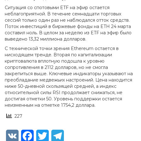
Ситуация со спотовыми ETF на эфир остается
неблагоприятной. В течение семнадцати торговых
сессий только один раз не наблюдался отток средств.
Поток инвестиций в биржевые фонды на ETH 24 марта
составил ноль. В целом за неделю из ETF на эфир было
выведено 13,32 миллиона долларов.
С технической точки зрения Ethereum остается в
нисходящем тренде. Вторая по капитализации
криптовалюта вплотную подошла к уровню
сопротивления в 2112 долларов, но не смогла
закрепиться выше. Ключевые индикаторы указывают на
преобладание медвежьих настроений. Цена находится
ниже 50-дневной скользящей средней, а индекс
относительной силы RSI продолжает снижаться, не
достигая отметки 50. Уровень поддержки остается
неизменным на отметке 1754,2 доллара.
227
VK
Facebook
Twitter
Telegram