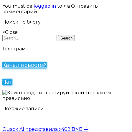
You must be
logged in
to > a Отправить
комментарий.
Поиск по блогу
×
Close
Search
Телеграм
Канал новостей
Чат
Похожие записи
Quack AI представила x402 BNB —