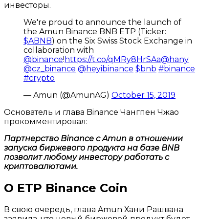
инвесторы.
We're proud to announce the launch of
the Amun Binance BNB ETP (Ticker:
$ABNB
) on the Six Swiss Stock Exchange in
collaboration with
@binance
!
https://t.co/qMRy8HrSAa
@hany
@cz_binance
@heyibinance
$bnb
#binance
#crypto
— Amun (@AmunAG)
October 15, 2019
Основатель и глава Binance Чангпен Чжао
прокомментировал:
Партнерство Binance с Amun в отношении
запуска биржевого продукта на базе BNB
позволит любому инвестору работать с
криптовалютами.
О ETP Binance Coin
В свою очередь, глава Amun Хани Рашвана
заявила, что новый биржевой продукт будет