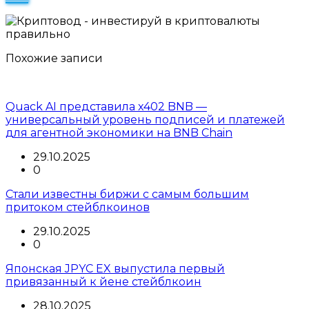
Похожие записи
Quack AI представила x402 BNB —
универсальный уровень подписей и платежей
для агентной экономики на BNB Chain
29.10.2025
0
Стали известны биржи с самым большим
притоком стейблкоинов
29.10.2025
0
Японская JPYC EX выпустила первый
привязанный к йене стейблкоин
28.10.2025