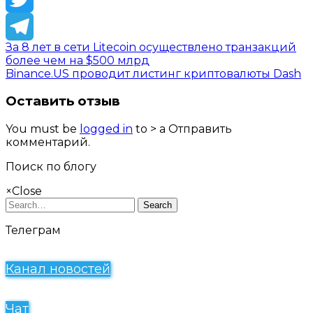
Twitter
За 8 лет в сети Litecoin осуществлено транзакций
Telegram
более чем на $500 млрд
Binance.US проводит листинг криптовалюты Dash
Оставить отзыв
You must be
logged in
to > a Отправить
комментарий.
Поиск по блогу
×
Close
Search
Телеграм
Канал новостей
Чат